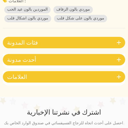
العلامات :
... بالونات! أفكار ديكور بالون ليوم عيد الحب الفاخر احتفل بيوم عيد الحب
موردي بالون الزفاف
الموردين بالون عيد الحب
مع مجموعتنا الرائعة من البالونات ذات الطابع الرائع. نضمن أن ترسل
موردي بالون على شكل قلب
موردي بالون اشكال قلب
القلوب ترفرفًا في هذا الموسم الرومانسي ، يمكن تخصيص جميع بالوناتنا
من أجل تلك اللمسة الخاصة الإضافية. إنها هدية رائعة ومفاجأة ويمكن
استخدامها كزينة لإضافة لمسة من الرومانسية الساحرة إلى منزلك أو مكان
التاريخ المختار. في منشور المدونة هذا ، نشارك بالونات عيد الحب المفضلة
فئات المدونة
لدينا والتي تعتبر مثالية للأيام الأكثر شعبية في العام. إليك بعض أفكار
البالون. دعنا نبدأ العمل ، مع البالونات وقليل من الإبداع ، ستكون النتيجة
أحدث مدونة
رائعة! -مفاجآت بالون اللاتكس على شكل قلب أصبحت البالونات جزءًا من
الحفلات والاحتفالات ، وكيف يمكن أن يكون الأمر بخلاف ذلك ، هناك أيضًا
بالونات للاحتفال بعيد الحب ، ولا يمكن تركها وراءنا. لهذا السبب لا يمكن
العلامات
تفويت وجود بالونات على شكل قلب خاصة في هذا التاريخ ، لأنها طريقة
لإرسال رسالة مفادها أن هذا الشخص دائمًا في قلبك. بالون القلب الأحمر
المعزول هو تفصيل جميل ، لكن إذا جمعت العديد منها بأحجام مختلفة
وألوان مختلفة وحتى مع وجود عدة رسائل ، يمكن أن تكون النتيجة رائعة.
يمكن أيضًا نفخ هذه البالونات بالهيليوم وبالتالي تظل معلقة في الهواء.
اشترك في نشرتنا الإخبارية
-بالون مع رسالة: إذن ، بسيط ومباشر. بالون قلب كبير من القصدير لكتابة
رسالتك الشخصية والرومانسية. لذا تسلح بالعلامات والإلهام. - قوس
احصل على أحدث اتجاه للزجاج الفسيفسائي في صندوق الوارد الخاص بك.