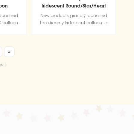
loon
Iridescent Round/Star/Heart
Balloon
launched
New products grandly launched
 balloon -
The dreamy Iridescent balloon - a
east! Get
mesmerizing visual feast! Get ready
d by its
to be mesmerized by its captivating
 vibrant
design and vibrant hues.
es