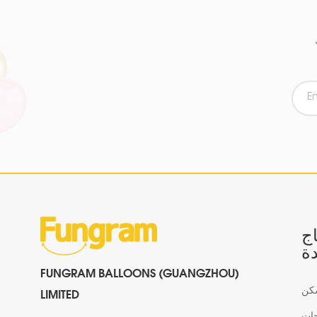
اج
ة
FUNGRAM BALLOONS (GUANGZHOU)
كن
LIMITED
جات