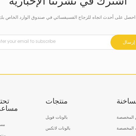
اشترك في نشرتنا الإخبارية
 في صندوق الوارد الخاص بك
إرسال
لساخنة
منتجات
تحت
مساعد
س المخصصة
بالونات فويل
مس
ف المخصصة
بالونات لاتكس
منت