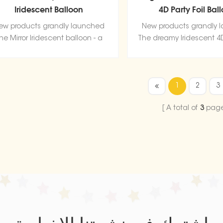
Iridescent Balloon
4D Party Foil Bal
ew products grandly launched
New products grandly 
he Mirror Iridescent balloon - a
The dreamy Iridescent 4D
merizing visual feast! Get ready
a mesmerizing visual f
be mesmerized by its captivating
ready to be mesmerize
design and vibrant hues.
captivating design and
1
2
3
hues.
A total of
3
pag