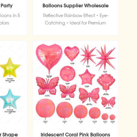
 Party
Balloons Supplier Wholesale
loon
loons in 5
Reflective Rainbow Effect • Eye-
ory
olors
Catching • Ideal for Premium
Decorations
ar Shape
Iridescent Coral Pink Balloons