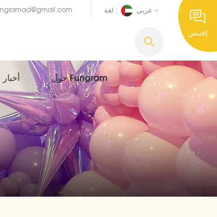
ungramad@gmail.com
عربي
لغة :
إقتبس
حول Fungram
أخبار