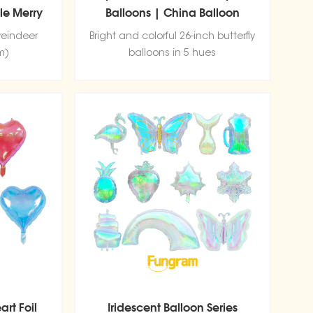
le Merry
Balloons | China Balloon
ons
Wholesale Factory
reindeer
Bright and colorful 26-inch butterfly
m)
balloons in 5 hues
art Foil
Iridescent Balloon Series