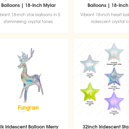
Balloons | 18-Inch Mylar
Balloons | 18-Inch
Balloons from Balloon
Balloons from Bal
brant 18-inch star balloons in 5
Vibrant 18-inch heart bal
Wholesale Factory
Wholesale Fact
shimmering crystal tones
iridescent crystal c
Elk Iridescent Balloon Merry
32inch Iridescent St