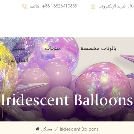
هاتف :
+86 18826410835
البريد الإلكتروني :
f
بالونات مخصصة
منتجات
مسكن
اتصل بنا
Iridescent Balloons
مسكن
/
Iridescent Balloons