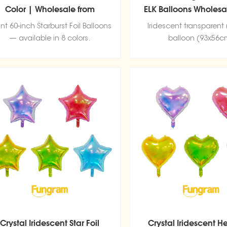
Color | Wholesale from
ELK Balloons Wholesa
Fungram Balloon Factory
Christmas Ballo
nt 60-inch Starburst Foil Balloons
Iridescent transparent 
— available in 8 colors.
balloon (93x56c
Crystal Iridescent Star Foil
Crystal Iridescent He