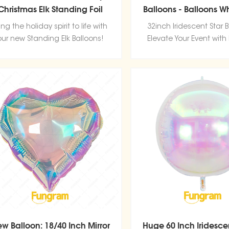
Christmas Elk Standing Foil
Balloons - Balloons W
Balloon
ing the holiday spirit to life with
32inch Iridescent Star B
our new Standing Elk Balloons!
Elevate Your Event with
Colors
w Balloon: 18/40 Inch Mirror
Huge 60 Inch Iridesc