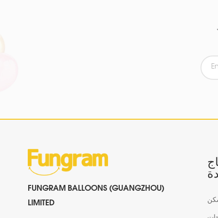
اج
ة
FUNGRAM BALLOONS (GUANGZHOU)
كن
LIMITED
جات