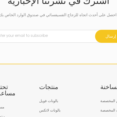
اشترك في نشرتنا الإخبارية
في صندوق الوارد الخاص بك.
إرسال
لساخنة
منتجات
تحت
مساعد
س المخصصة
بالونات فويل
مس
ف المخصصة
بالونات لاتكس
منت