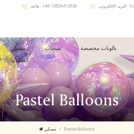
f
البريد الإلكتروني :
+86 18826410835
هاتف :
بالونات مخصصة
منتجات
مسكن
اتصل بنا
Pastel Balloons
/
مسكن
Pastel Balloons