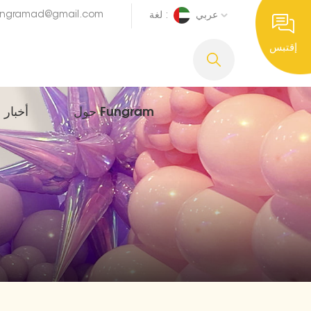
ungramad@gmail.com
عربي
لغة :
إقتبس
حول Fungram
أخبار