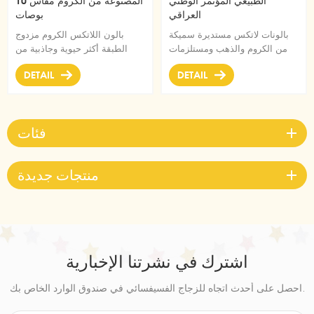
الطبيعي المؤتمر الوطني
المصنوعة من الكروم مقاس 10
العراقي
بوصات
بالونات لاتكس مستديرة سميكة
بالون اللاتكس الكروم مزدوج
من الكروم والذهب ومستلزمات
الطبقة أكثر حيوية وجاذبية من
الحفلات لحفلات أعياد الميلاد
البالونات العادية
DETAIL
DETAIL
وحفلات استقبال المولود والذكرى
السنوية لتزيين إكليل القوس
فئات
منتجات جديدة
اشترك في نشرتنا الإخبارية
احصل على أحدث اتجاه للزجاج الفسيفسائي في صندوق الوارد الخاص بك.