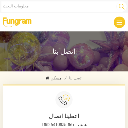
اتصل بنا
اتصل بنا
/
مسكن
اعطينا اتصال
هاتف :
+86 18826410835