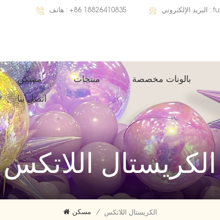
f
البريد الإلكتروني :
+86 18826410835
هاتف :
بالونات مخصصة
منتجات
مسكن
اتصل بنا
الكريستال اللاتكس
/
مسكن
الكريستال اللاتكس