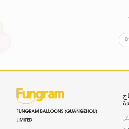
اج
ة
FUNGRAM BALLOONS (GUANGZHOU)
كن
LIMITED
جات