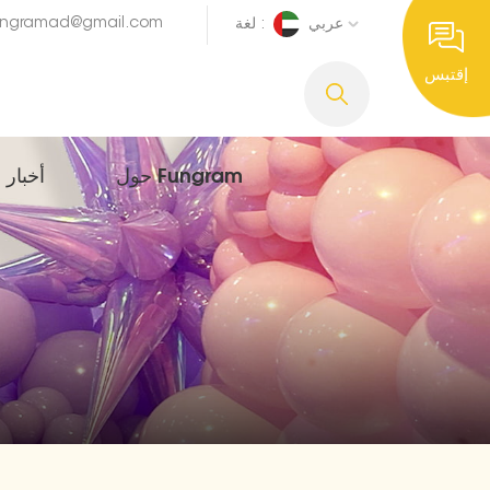
ungramad@gmail.com
عربي
لغة :
إقتبس
حول Fungram
أخبار