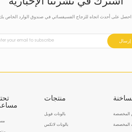
اشترك في نشرتنا الإخبارية
في صندوق الوارد الخاص بك.
إرسال
لساخنة
منتجات
تحت
مساعد
س المخصصة
بالونات فويل
مس
ف المخصصة
بالونات لاتكس
منت