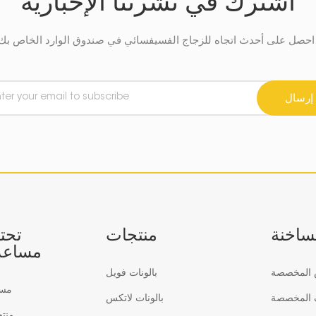
اشترك في نشرتنا الإخبارية
في صندوق الوارد الخاص بك.
إرسال
لساخنة
منتجات
تحت
مساعد
س المخصصة
بالونات فويل
مس
ف المخصصة
بالونات لاتكس
منت