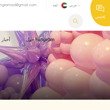
ungramad@gmail.com
عربي
لغة :
إقتبس
حول Fungram
أخبار