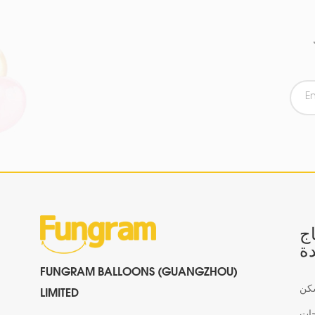
اج
ة
FUNGRAM BALLOONS (GUANGZHOU)
كن
LIMITED
جات