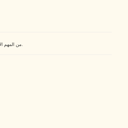
من المهم الاعتناء بالمريض ، على أن يتابعه الطبيب ، ولكنه وقت الألم والمعاناة الشديدة.