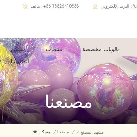
f
البريد الإلكتروني :
+86 18826410835
هاتف :
بالونات مخصصة
منتجات
مسكن
اتصل بنا
مصنعنا
/
مصنعنا
/
مسكن
مشهد المصنع 4