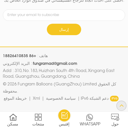
احصل على أحدث اتجاه للزجاج الفسيفسائي في صندوق الوارد الخاص بك.
إرسال
+86 18826410835
هاتف :
fungramad@gmail.com
البريد الإلكتروني :
Add : 310, No. 183, Huizhan South 4th Road, Xingang East
Road, Guangzhou, Guangdong, China
© 2026 Fungram Balloons (GuangZhou) Limited كل الحقوق
محفوظة.
IPv6 دعم الشبكة
|
سياسة الخصوصية
|
Xml
|
خريطة الموقع
حول
WHATSAPP
إقتبس
منتجات
مسكن