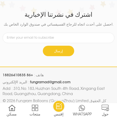
اشترك في نشرتنا الإخبارية
احصل على أحدث اتجاه للزجاج الفسيفسائي في صندوق الوارد الخاص بك.
إرسال
+86 18826410835
هاتف :
fungramad@gmail.com
البريد الإلكتروني :
Add : 310, No. 183, Huizhan South 4th Road, Xingang East
Road, Guangzhou, Guangdong, China
© 2026 Fungram Balloons (GuangZhou) Limited كل الحقوق
محفوظة.
IPv6 دعم الشبكة
|
سياسة الخصوصية
|
Xml
|
خريطة الموقع
حول
WHATSAPP
إقتبس
منتجات
مسكن