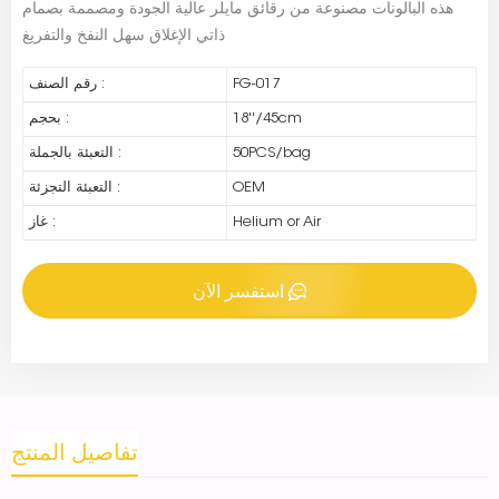
هذه البالونات مصنوعة من رقائق مايلر عالية الجودة ومصممة بصمام
ذاتي الإغلاق سهل النفخ والتفريغ
FG-017
رقم الصنف :
18''/45cm
بحجم :
50PCS/bag
التعبئة بالجملة :
OEM
التعبئة التجزئة :
Helium or Air
غاز :
استفسر الآن
تفاصيل المنتج