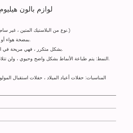
لوازم بالون هيليوم بو
مادة ممتازة: TPU (نوع من البلاستيك المتين ، غير سام ، رائحة منخفضة ، عالي المرونة وصديق للبيئة.)
النفخ: يمكن ملء بالونات BoBo بمضخة هواء أو هيليوم. النفخ بالفم غير مسموح به.
قابلة لإعادة الاستخدام: يمكن استخدام بالونات BoBo بشكل متكرر ، فهي مريحة في النفخ والتفريغ.
النمط: يتم طباعة الأنماط بشكل واضح وحيوي ، ولن تتلاشى بسهولة ، ويمكن أن تعمل لفترة طويلة ، والسطح أملس وناعم.
المناسبات: حفلات أعياد الميلاد ، حفلات استقبال المولود