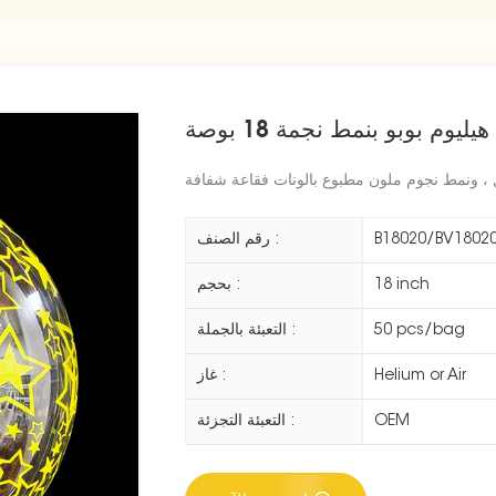
ليوم بوبو بنمط نجمة 18 بوصة
، ونمط نجوم ملون مطبوع بالونات فقاعة شفافة
B18020/BV18020
رقم الصنف :
18 inch
بحجم :
50 pcs/bag
التعبئة بالجملة :
Helium or Air
غاز :
OEM
التعبئة التجزئة :