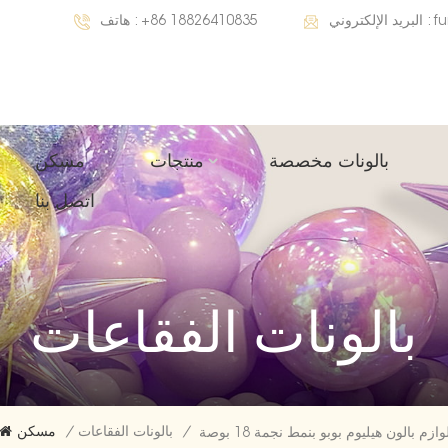
f
البريد الإلكتروني :
+86 18826410835
هاتف :
بالونات مخصصة
منتجات
مسكن
اتصل بنا
بالونات الفقاعات
/
بالونات الفقاعات
/
مسكن
وازم بالون هيليوم بوبو بنمط نجمة 18 بوصة