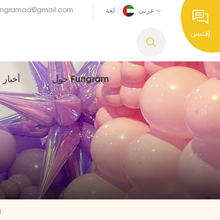
ungramad@gmail.com
عربي
لغة :
إقتبس
حول Fungram
أخبار
ل