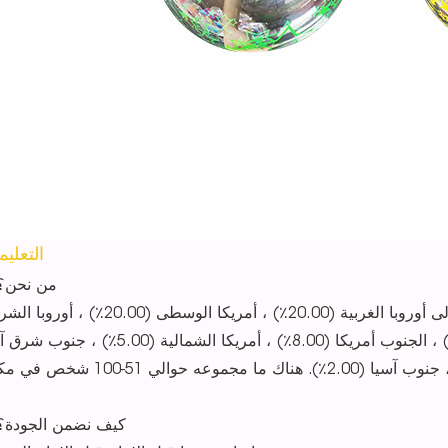
التعلي
1. من نحن؟
يقع مقرنا في قوانغدونغ ، الصين ، بدءًا من 2018 ، نبيع إلى أوروبا الغربية (20.00٪) ، أمريكا الوسطى (00
(15.00٪) ، جنوب أوروبا (15.00٪) ، شمال أوروبا (10.00٪) ، الجنوب أمريكا (8.00٪) ، أمريكا الشمالية (00
2. كيف نضمن الجودة؟