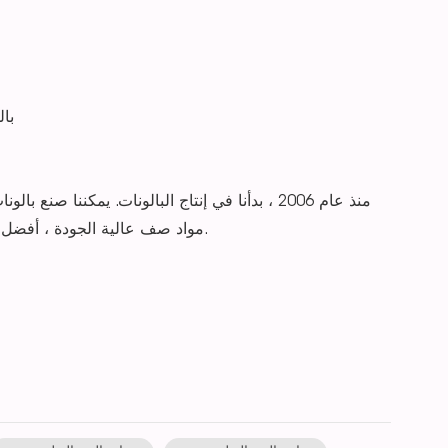
بالونات ، با
منذ عام 2006 ، بدأنا في إنتاج البالونات. يمكن
EN71-1.2.3 و ASTM963-1.2.3 من SGS. مواد صف عالية الجودة ، أفضل آلة طباعة ، فريق متعلم جيدًا.