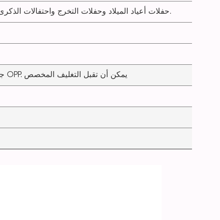
حفلات أعياد الميلاد وحفلات التخرج واحتفالات الذكرى السنوية وحفلات الزفاف وما إلى ذلك.
50 جهاز كمبيوتر شخصى / كيس أكياس OPP. يمكن أن تقبل التغليف المخصص