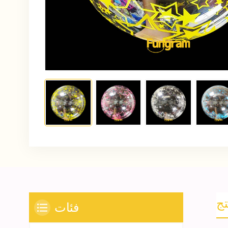
تج
فئات