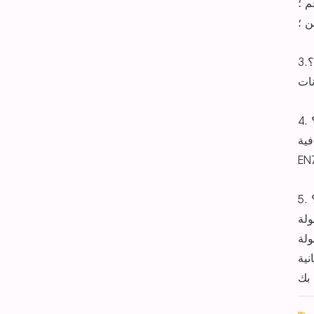
م ؛
ن ؛
؟
فية