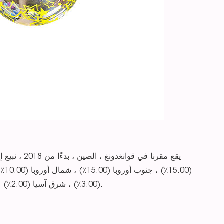
(3.00٪) ، شرق آسيا (2.00٪) ، جنوب آسيا (2.00٪). هناك ما مجموعه حوالي 51-100 شخص في مكتبنا.