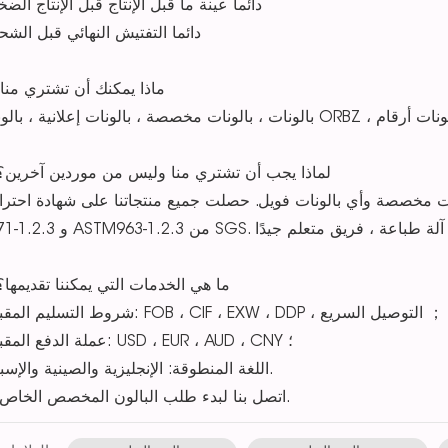
دائما عينة ما قبل الإنتاج قبل الإنتاج الضخ
دائما التفتيش النهائي قبل الشح
3.ماذا يمكنك أن تشتري منا
لونات مخصصة ، بالونات إعلانية ، بالونات ORBZ ، بالونات أرقام
4. لماذا يجب أن تشتري منا وليس من موردين آخرين؟
نا صنع بالونات مخصصة وأي بالونات فويل. حصلت جميع منتجاتنا على شهادة احترا
5. ما هي الخدمات التي يمكننا تقديمها؟
شروط التسليم المقبولة: FOB ، CIF ، EXW ، DDP ، التوصيل السريع ；
عملة الدفع المقبولة: USD ، EUR ، AUD ، CNY ؛
اللغة المنطوقة: الإنجليزية والصينية والإسبانية.
اتصل بنا لبدء طلب البالون المخصص الخاص بك.