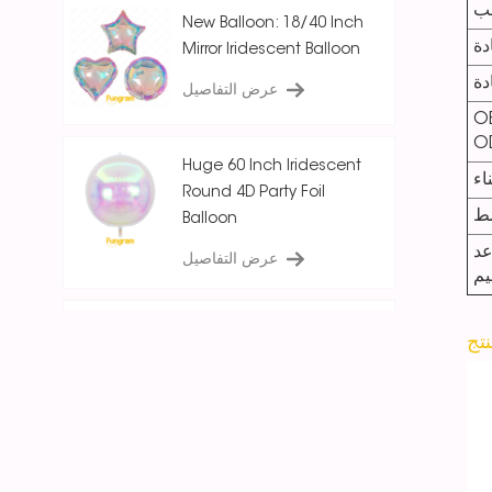
ب
New Balloon: 18/40 Inch
دة
Mirror Iridescent Balloon
دة
عرض التفاصيل
O
O
Huge 60 Inch Iridescent
اء
Round 4D Party Foil
ط
Balloon
عد
عرض التفاصيل
يم
18 Inch Ice Crystal Blue
Iridescent
Round/Star/Heart
Balloon
عرض التفاصيل