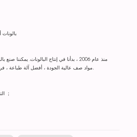
بالونات ، بالونات مخصصة ، بالونات إعلانية ، ب
منذ عام 2006 ، بدأنا في إنتاج البالونات. ي
احترافية EN71-1.2.3 و ASTM963-1.2.3 من SGS. مواد صف عالية الجودة ، أفضل آلة طباعة ، فريق متعلم جيدًا.
شروط التسليم المقبولة: FOB ، CIF ، EXW ، DDP ، التوصيل السريع ；