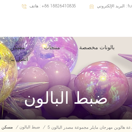
f
البريد الإلكتروني :
+86 18826410835
هاتف :
بالونات مخصصة
منتجات
مسكن
اتصل بنا
ضبط البالون
/
ضبط البالون
/
مسكن
موعة مصدر البالون