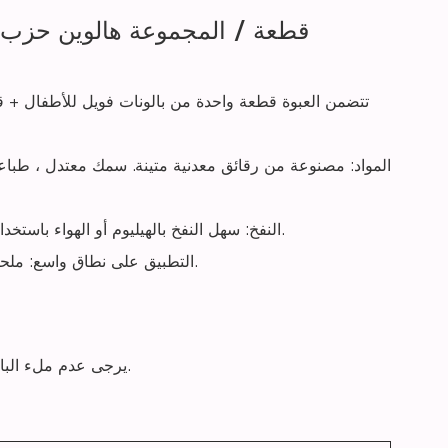
5 قطعة / المجموعة هالوين حزب 
تتضمن العبوة قطعة واحدة من بالونات فويل للأطفال + 
المواد: مصنوعة من رقائق معدنية متينة. سمك معتدل ، طباع
النفخ: سهل النفخ بالهيليوم أو الهواء باستخدام قش أو مضخة هواء. اضغط على الصمام بشكل مسطح بعد النفخ.
التطبيق على نطاق واسع: ملحقات تزيين مثالية لمستلزمات حفلات اليقطين ، التقاط الصور ، إلخ.
يرجى عدم ملء البالون بشكل زائد وتجنب حروق الشمس والأشياء الحادة والاحتكاك المفرط.