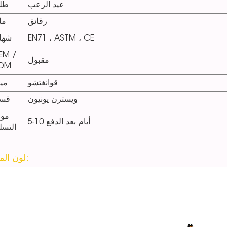
عيد الرعب
طل
رقائق
ما
EN71 ، ASTM ، CE
شها
EM /
مقبول
DM
قوانغتشو
مين
ويسترن يونيون
قس
مو
5-10 أيام بعد الدفع
التسل
لون المنتج: