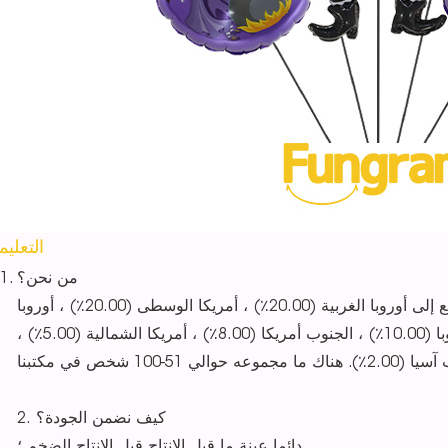
التعلي
من نحن؟
يقع مقرنا في قوانغدونغ ، الصين ، بدءًا من 2018 ، نبيع إلى أوروبا الغربية (20.00٪) ، أمريكا الوسطى (20.00٪) ، أوروبا
الشرقية (15.00٪) ، جنوب أوروبا (15.00٪) ، شمال أوروبا (10.00٪) ، الجنوب أمريكا (8.00٪) ، أمريكا الشمالية (5.00٪) ،
2. كيف نضمن الجودة؟
دائما عينة ما قبل الإنتاج قبل الإنتاج الضخم ؛