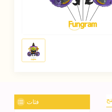
تج
فئات