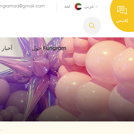
ungramad@gmail.com
عربي
لغة :
إقتبس
حول Fungram
أخبار
5 قطعة / المجموعة هالوين مهرجان مايلر مج