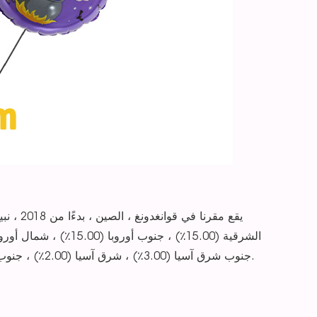
جنوب شرق آسيا (3.00٪) ، شرق آسيا (2.00٪) ، جنوب آسيا (2.00٪). هناك ما مجموعه حوالي 51-100 شخص في مكتبنا.