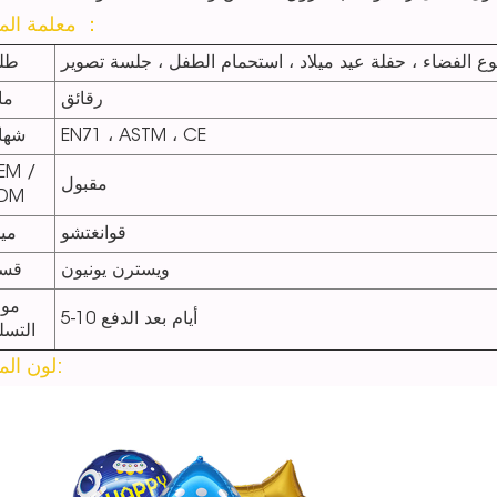
معلمة المنتج ：
 الفضاء ، حفلة عيد ميلاد ، استحمام الطفل ، جلسة تصوير
طل
رقائق
ما
EN71 ، ASTM ، CE
شها
EM /
مقبول
DM
قوانغتشو
مين
ويسترن يونيون
قس
مو
5-10 أيام بعد الدفع
التسل
لون المنتج: