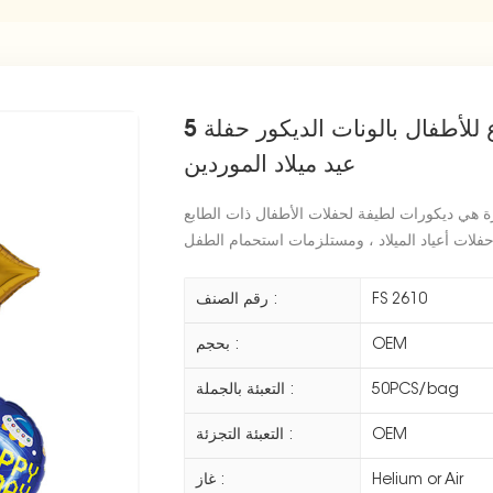
5 قطعة / المجموعة صاروخ الفضاء موضوع للأطفال بالونات الديكور حفلة
عيد ميلاد الموردين
رة هي ديكورات لطيفة لحفلات الأطفال ذات الطابع
FS 2610
رقم الصنف :
OEM
بحجم :
50PCS/bag
التعبئة بالجملة :
OEM
التعبئة التجزئة :
Helium or Air
غاز :