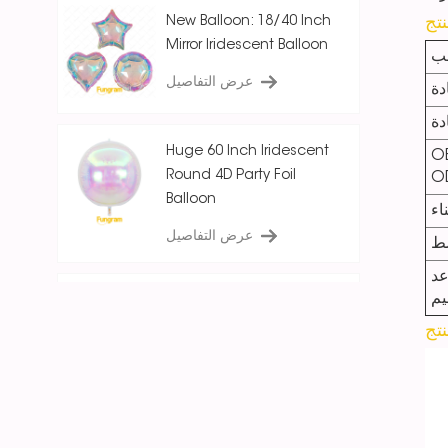
New Balloon: 18/40 Inch
Mirror Iridescent Balloon
ب
عرض التفاصيل
دة
دة
Huge 60 Inch Iridescent
O
Round 4D Party Foil
O
Balloon
اء
عرض التفاصيل
ط
عد
يم
18 Inch Ice Crystal Blue
Iridescent
Round/Star/Heart
Balloon
عرض التفاصيل