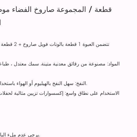
ا
المواد: مصنوعة من رقائق معدنية متينة. سمك معتدل ، طباع
النفخ: سهل النفخ بالهيليوم أو الهواء باستخدام قش أو مضخة هواء. اضغط على الصمام بشكل مسطح بعد النفخ.
الاستخدام على نطاق واسع: إكسسوارات تزيين مثالية لحفلات ا
يرجى عدم ملء البالون بشكل زائد وتجنب حروق الشمس والأشياء الحادة والاحتكاك المفرط.