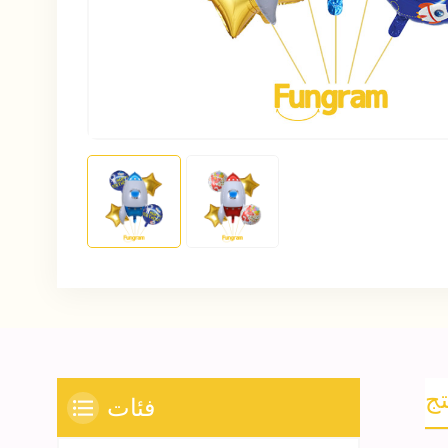
تج
فئات