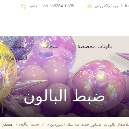
f
البريد الإلكتروني :
+86 18826410835
هاتف :
بالونات مخصصة
منتجات
مسكن
اتصل بنا
ضبط البالون
/
ضبط البالون
/
مسكن
ر حفلة عيد ميلاد الموردين