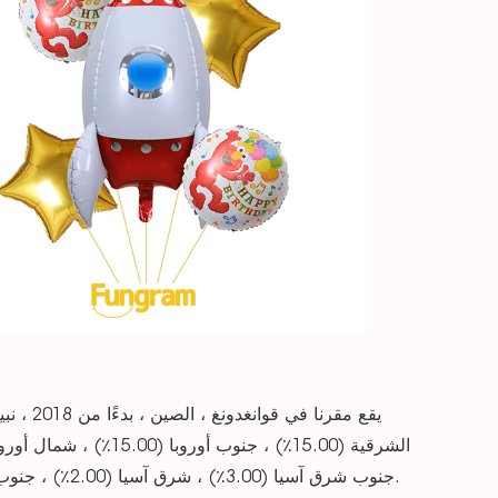
جنوب شرق آسيا (3.00٪) ، شرق آسيا (2.00٪) ، جنوب آسيا (2.00٪). هناك ما مجموعه حوالي 51-100 شخص في مكتبنا.