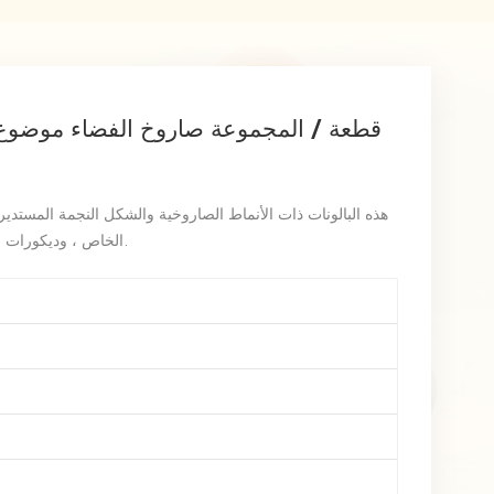
هذه البالونات ذات الأنماط الصاروخية والشكل النجمة المستدي
الخاص ، وديكورات حفلات أعياد الميلاد ، ومستلزمات استحمام الطفل.