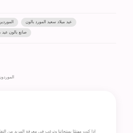
عيد ميلاد سعيد المورد بالون
الموردين
صانع بالون عيد م
12 قطعة / المجموعة Chrome Latex Balloon & Confetti Balloons ا
إذا كنت مهتمًا بمنتجاتنا وترغب في معرفة المزيد من الت