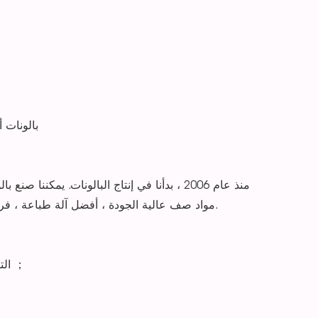
بالونات ، بالونات مخصصة ، بالونات إعلانية ، ب
منذ عام 2006 ، بدأنا في إنتاج البالونات. ي
احترافية EN71-1.2.3 و ASTM963-1.2.3 من SGS. مواد صف عالية الجودة ، أفضل آلة طباعة ، فريق متعلم جيدًا.
شروط التسليم المقبولة: FOB ، CIF ، EXW ، DDP ، التوصيل السريع ；