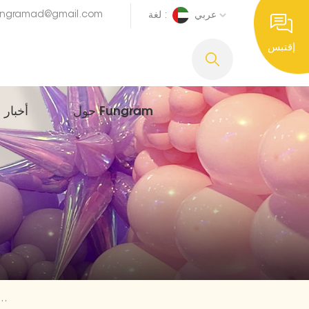
ungramad@gmail.com
عربي
لغة :
إقتبس
حول Fungram
أخبار
5 قطعة / المجموعة صاروخ الفضاء موضوع للأطفال بالونات الديكو