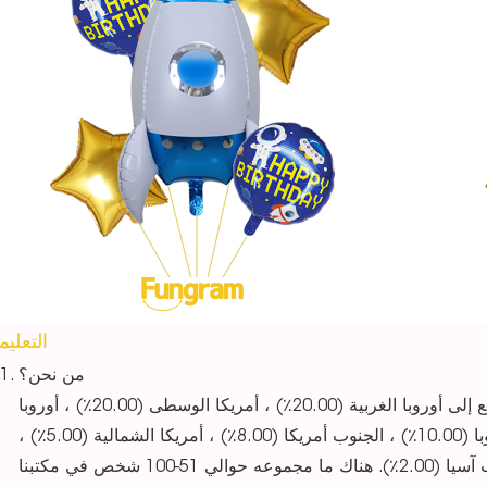
التعلي
من نحن؟
يقع مقرنا في قوانغدونغ ، الصين ، بدءًا من 2018 ، نبيع إلى أوروبا الغربية (20.00٪) ، أمريكا الوسطى (20.00٪) ، أوروبا
الشرقية (15.00٪) ، جنوب أوروبا (15.00٪) ، شمال أوروبا (10.00٪) ، الجنوب أمريكا (8.00٪) ، أمريكا الشمالية (5.00٪) ،