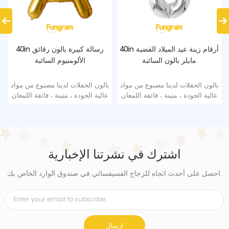
Halloween S
40in أرقام زينة عيد الميلاد الفضية
Balloons |
مايلر بالون السائبة
الألومنيوم ال
Designs | Fu
Factory 
ينا مصنوع من مواد
بالون الحفلات لدينا مصنوع من مواد
بالون الحفلات لدينا 
نة ، فائقة اللمعان
عالية الجودة ، متينة ، فائقة اللمعان
عالية الجودة ، متينة ،
نيوم التي تحافظ
من رقائق الألومنيوم التي تحافظ
من رقائق الألومنيو
تسرب أو فقدان
على الشكل دون تسرب أو فقدان
على الشكل دون تسر
الهواء.
الهواء.
اشترك في نشرتنا الإخبارية
احصل على أحدث اتجاه للزجاج الفسيفسائي في صندوق الوارد الخاص بك.
إرسال