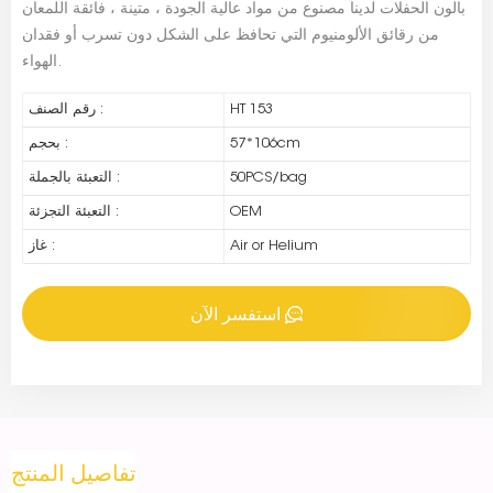
بالون الحفلات لدينا مصنوع من مواد عالية الجودة ، متينة ، فائقة اللمعان
من رقائق الألومنيوم التي تحافظ على الشكل دون تسرب أو فقدان
الهواء.
HT 153
رقم الصنف :
57*106cm
بحجم :
50PCS/bag
التعبئة بالجملة :
OEM
التعبئة التجزئة :
Air or Helium
غاز :
استفسر الآن
تفاصيل المنتج