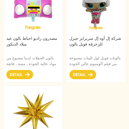
شركة إل أوه إل سربرايز جيرل
مصدرون راديو احباط بالون عيد
للزخرفة فويل بالون
ميلاد الديكور
بالونات فويل لول للبنات مصنوعة
بالون الحفلات لدينا مصنوع من
من فيلم ألومنيوم عالي الجودة
مواد عالية الجودة ، متينة ، فائقة
مناسبة لمختلف الزخارف
اللمعان من رقائق الألومنيوم التي
DETAIL
DETAIL
للمهرجانات وحفلات الألعاب.
تحافظ على الشكل دون تسرب أو
فقدان الهواء.