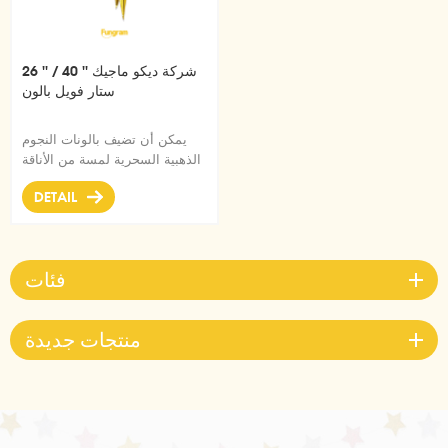
26 '' / 40 '' شركة ديكو ماجيك
ستار فويل بالون
يمكن أن تضيف بالونات النجوم
الذهبية السحرية لمسة من الأناقة
إلى حفلتك. يمكن تعليقه أو تزيينه
DETAIL
على خلفية الحفلة. أو توضع
مباشرة على الأرض للتزيين.
فئات
منتجات جديدة