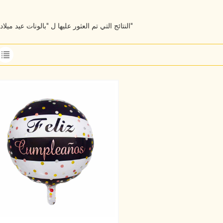
1 النتائج التي تم العثور عليها ل "بالونات عيد ميلاد سعيد"