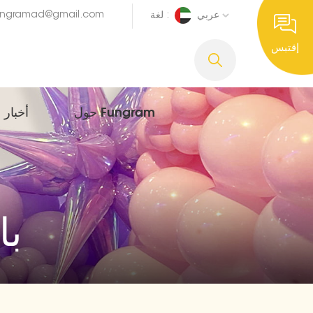
ungramad@gmail.com
عربي
لغة :
إقتبس
حول Fungram
أخبار
با