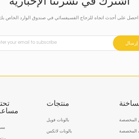
اشترك في نشرتنا الإخبارية
في صندوق الوارد الخاص بك.
إرسال
لساخنة
منتجات
تحت
مساعد
س المخصصة
بالونات فويل
مس
ف المخصصة
بالونات لاتكس
منت