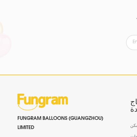
اج
ة
FUNGRAM BALLOONS (GUANGZHOU)
كن
LIMITED
جات