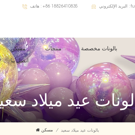
f
البريد الإلكتروني :
+86 18826410835
هاتف :
بالونات مخصصة
منتجات
مسكن
اتصل بنا
لونات عيد ميلاد سعي
/
مسكن
بالونات عيد ميلاد سعيد