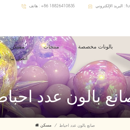
f
البريد الإلكتروني :
+86 18826410835
هاتف :
بالونات مخصصة
منتجات
مسكن
اتصل بنا
انع بالون عدد احباط
/
مسكن
صانع بالون عدد احباط