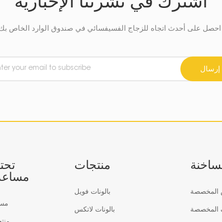
اشترك في نشرتنا الإخبارية
في صندوق الوارد الخاص بك.
إرسال
لساخنة
منتجات
تحت
مساعد
س المخصصة
بالونات فويل
مس
ف المخصصة
بالونات لاتكس
منت