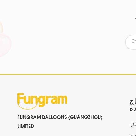
اج
ة
FUNGRAM BALLOONS (GUANGZHOU)
كن
LIMITED
جات