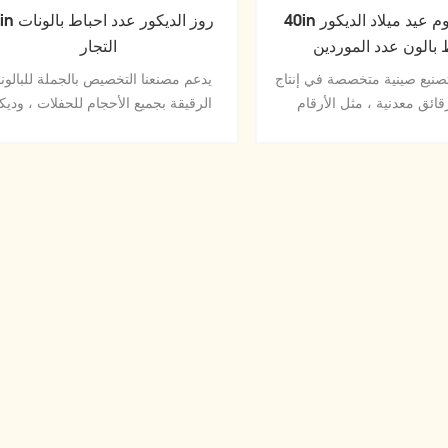
40in روز الهيليوم عيد ميلاد الديكور
16in روز الديكور ع
 بالون عدد الموردين
التجار
نيع صينية متخصصة في إنتاج
يدعم مصنعنا التخصيص بالجملة للبالون
قائق معدنية ، مثل الأرقام
الرقيقة بجميع الأحجام للحفلات ، وديك
حيوانات والمهرجانات وأنماط
المناسبات الاحتفالية.