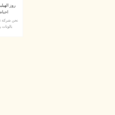
احباط
نحن شركة تص
بالونات ر
والحروف وال
أخرى من البالونات.