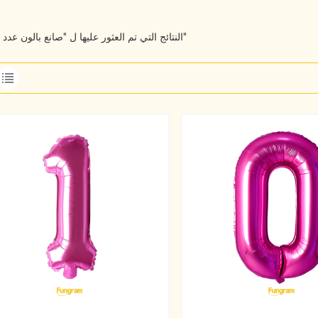
2 النتائج التي تم العثور عليها ل "صانع بالون عدد احباط"