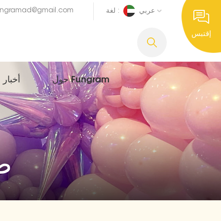
ungramad@gmail.com
عربي
لغة :
إقتبس
حول Fungram
أخبار
ص