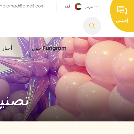
ungramad@gmail.com
عربي
لغة :
إقتبس
حول Fungram
أخبار
تصنيع