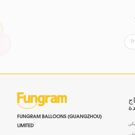
اج
ة
FUNGRAM BALLOONS (GUANGZHOU)
كن
LIMITED
جات