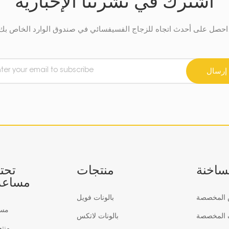
اشترك في نشرتنا الإخبارية
في صندوق الوارد الخاص بك.
إرسال
لساخنة
منتجات
تحت
مساعد
س المخصصة
بالونات فويل
مس
ف المخصصة
بالونات لاتكس
منت