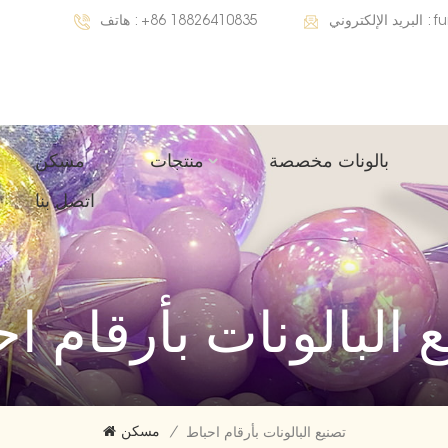
f
البريد الإلكتروني :
+86 18826410835
هاتف :
بالونات مخصصة
منتجات
مسكن
اتصل بنا
 البالونات بأرقام ا
/
مسكن
تصنيع البالونات بأرقام احباط