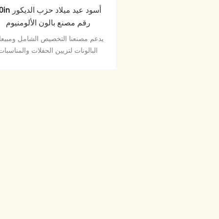
40in أسود عيد ميلاد حز
رقم مصنع بالون الألومنيوم
يدعم مصنعنا التخصيص الشامل ومبيع
البالونات لتزيين الحفلات والمناسبات
الاحتفالية.