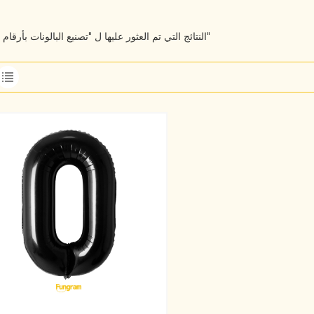
1 النتائج التي تم العثور عليها ل "تصنيع البالونات بأرقام احباط"