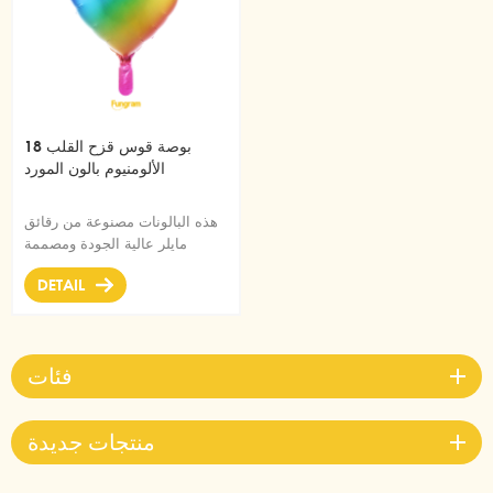
18 بوصة قوس قزح القلب
الألومنيوم بالون المورد
هذه البالونات مصنوعة من رقائق
مايلر عالية الجودة ومصممة
بصمام ذاتي الإغلاق سهل النفخ
DETAIL
والتفريغ
فئات
منتجات جديدة