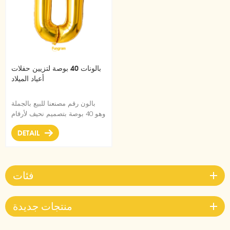
بالونات 40 بوصة لتزيين حفلات
أعياد الميلاد
بالون رقم مصنعنا للبيع بالجملة
وهو 40 بوصة بتصميم نحيف لأرقام
البالونات ، يستخدم لحفلات أعياد
DETAIL
الميلاد وعيد الحب وديكورات
العطلات الأخرى.
فئات
منتجات جديدة