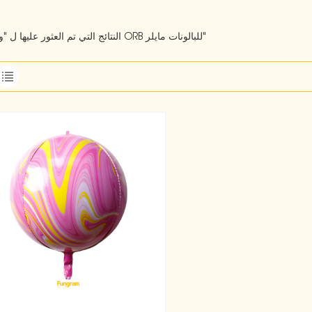
1 النتائج التي تم العثور عليها ل "وكالات ORB للبالونات مايلر"