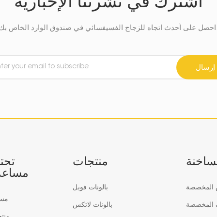
اشترك في نشرتنا الإخبارية
في صندوق الوارد الخاص بك.
إرسال
لساخنة
منتجات
تحت
مساعد
س المخصصة
بالونات فويل
مس
ف المخصصة
بالونات لاتكس
منت