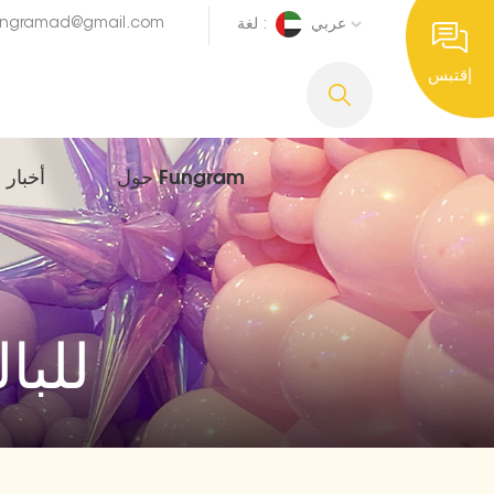
ungramad@gmail.com
عربي
لغة :
إقتبس
حول Fungram
أخبار
وكالات 