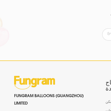
اج
ة
FUNGRAM BALLOONS (GUANGZHOU)
كن
LIMITED
جات