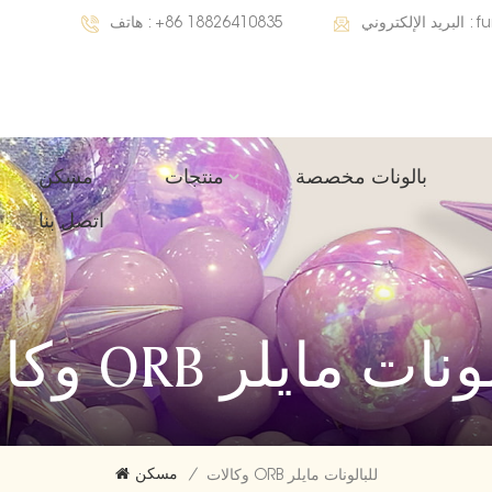
f
البريد الإلكتروني :
+86 18826410835
هاتف :
بالونات مخصصة
منتجات
مسكن
اتصل بنا
ORB للبالونات مايلر
/
مسكن
وكالات ORB للبالونات مايلر