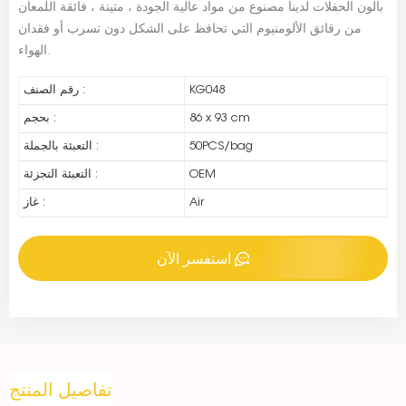
بالون الحفلات لدينا مصنوع من مواد عالية الجودة ، متينة ، فائقة اللمعان
من رقائق الألومنيوم التي تحافظ على الشكل دون تسرب أو فقدان
الهواء.
KG048
رقم الصنف :
86 x 93 cm
بحجم :
50PCS/bag
التعبئة بالجملة :
OEM
التعبئة التجزئة :
Air
غاز :
استفسر الآن
تفاصيل المنتج