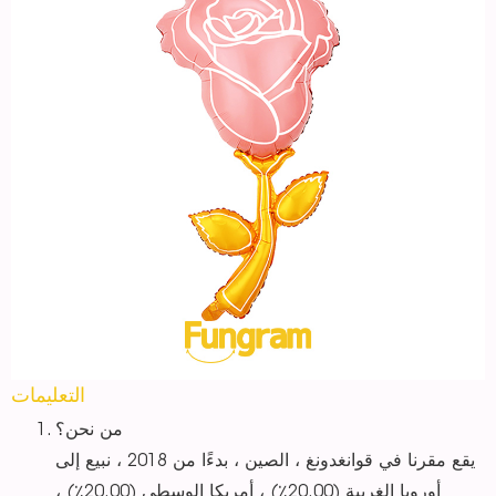
التعليمات
من نحن؟
يقع مقرنا في قوانغدونغ ، الصين ، بدءًا من 2018 ، نبيع إلى
أوروبا الغربية (20.00٪) ، أمريكا الوسطى (20.00٪) ،