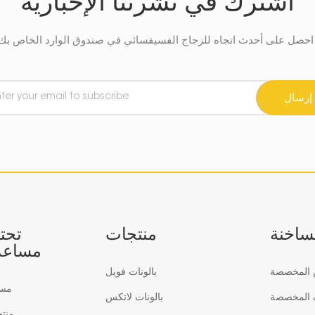
اشترك في نشرتنا الإخبارية
في صندوق الوارد الخاص بك.
إرسال
لساخنة
منتجات
تحت
مساعد
س المخصصة
بالونات فويل
مس
ف المخصصة
بالونات لاتكس
منت