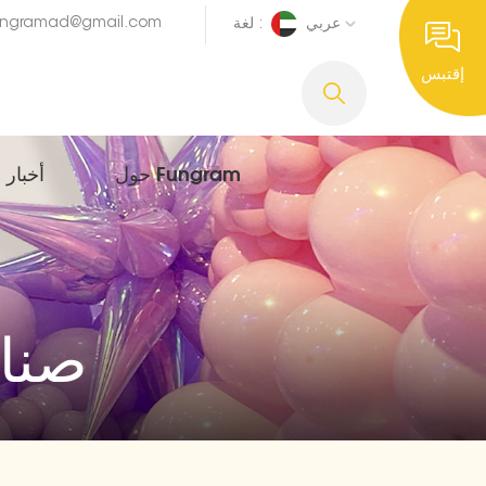
ungramad@gmail.com
عربي
لغة :
إقتبس
حول Fungram
أخبار
صناع