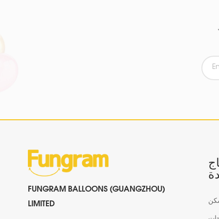
اج
ة
FUNGRAM BALLOONS (GUANGZHOU)
كن
LIMITED
جات