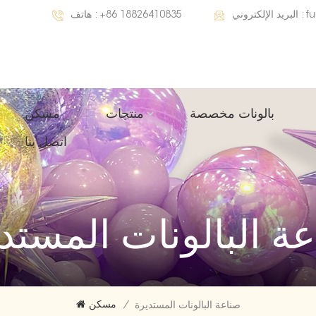
f
البريد الإلكتروني :
+86 18826410835
هاتف :
بالونات مخصصة
منتجات
مسكن
اتصل بنا
ة البالونات المستد
/
مسكن
صناعة البالونات المستديرة