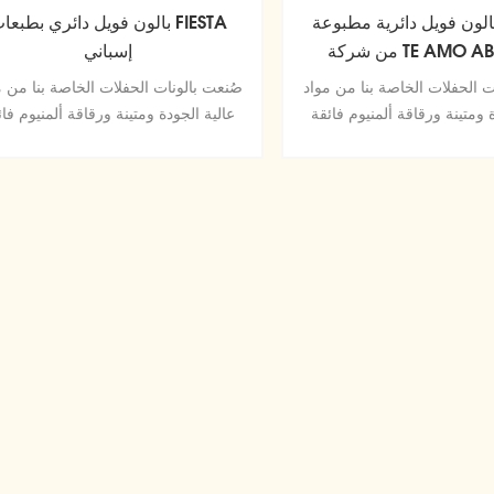
لون فويل دائرية مطبوعة
بالون فويل دائري بطبعات IESTA
من شركة TE AMO ABUELITO
إسباني
الإسبانية
ت الحفلات الخاصة بنا من مواد
صُنعت بالونات الحفلات الخاصة بنا من م
 ومتينة ورقاقة ألمنيوم فائقة
عالية الجودة ومتينة ورقاقة ألمنيوم فائ
افظ على الشكل دون تسرب أو
اللمعان تحافظ على الشكل دون تسرب
فقد الهواء.
فقد الهواء.