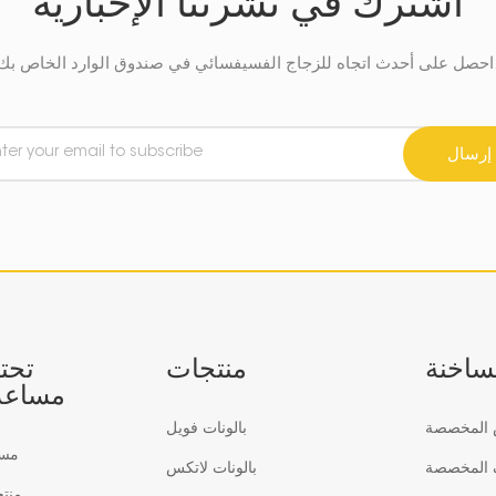
اشترك في نشرتنا الإخبارية
في صندوق الوارد الخاص بك.
إرسال
لساخنة
منتجات
تحت
مساعد
س المخصصة
بالونات فويل
مس
ف المخصصة
بالونات لاتكس
منت