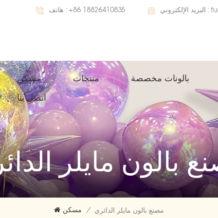
f
البريد الإلكتروني :
+86 18826410835
هاتف :
بالونات مخصصة
منتجات
مسكن
اتصل بنا
ع بالون مايلر الدائ
/
مسكن
مصنع بالون مايلر الدائري