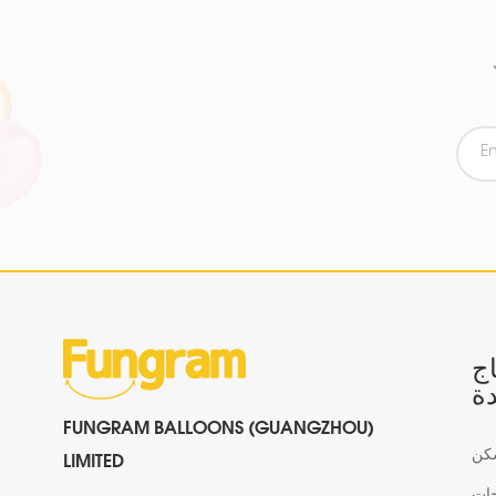
اج
ة
FUNGRAM BALLOONS (GUANGZHOU)
كن
LIMITED
جات