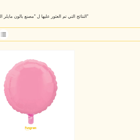
1 النتائج التي تم العثور عليها ل "مصنع بالون مايلر الدائري"