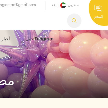
ungramad@gmail.com
عربي
لغة :
إقتبس
حول Fungram
أخبار
مصن