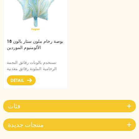
18 بوصة رخام ملون ستار بالون
الألومنيوم الموردين
تستخدم بالونات رقائق النجمة
الرخامية الملونة رقائق معدنية
عالية الجودة سميكة من البالونات
DETAIL
الرقيقة العامة
فئات
منتجات جديدة