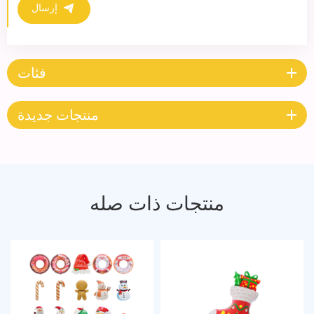
إرسال
فئات
منتجات جديدة
منتجات ذات صله