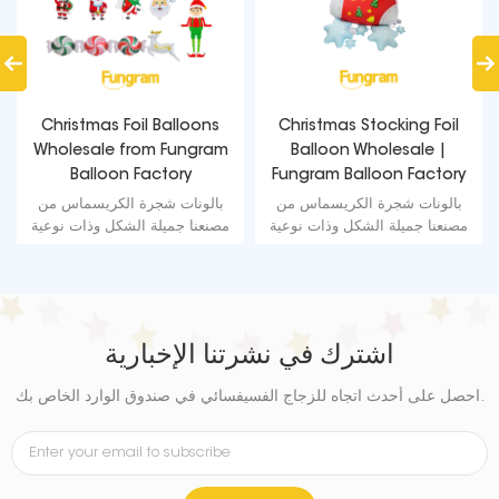
Christmas Foil Balloons
Christmas Stocking Foil
Wholesale from Fungram
Balloon Wholesale |
Balloon Factory
Fungram Balloon Factory
بالونات شجرة الكريسماس من
بالونات شجرة الكريسماس من
مصنعنا جميلة الشكل وذات نوعية
مصنعنا جميلة الشكل وذات نوعية
جيدة ووقت تشبع طويل. إنها زخرفة
جيدة ووقت تشبع طويل. إنها زخرفة
رائعة لعيد الميلاد.
رائعة لعيد الميلاد.
اشترك في نشرتنا الإخبارية
احصل على أحدث اتجاه للزجاج الفسيفسائي في صندوق الوارد الخاص بك.