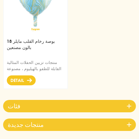
18 بوصة رخام القلب مايلر
بالون مصنعين
منتجات تزيين الحفلات المثالية
القابلة للطفو بالهيليوم ، مصنوعة
من رقائق معدنية عالية الجودة
DETAIL
مقاس 18 بوصة مستلزمات بالون
مايلر
فئات
منتجات جديدة