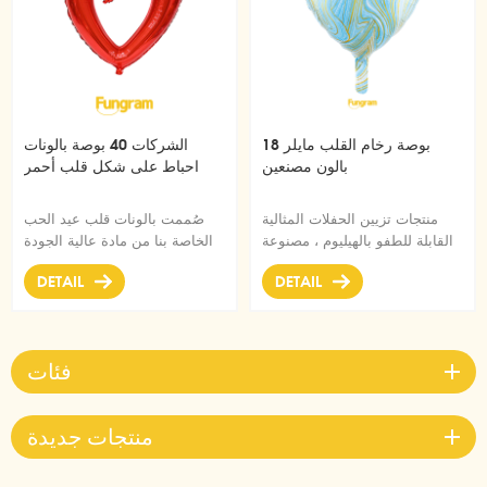
18 بوصة رخام القلب مايلر
الشركات 40 بوصة بالونات
بالون مصنعين
احباط على شكل قلب أحمر
منتجات تزيين الحفلات المثالية
صُممت بالونات قلب عيد الحب
القابلة للطفو بالهيليوم ، مصنوعة
الخاصة بنا من مادة عالية الجودة
من رقائق معدنية عالية الجودة
من المستوى A ، متينة ، ورقائق
DETAIL
DETAIL
مقاس 18 بوصة مستلزمات بالون
ألمنيوم فائقة اللمعان تحافظ على
مايلر
الشكل دون تسريب أو فقد الهواء
المناسب للحفلات التي تحمل طابع
الحب مثل عيد الحب.
فئات
منتجات جديدة